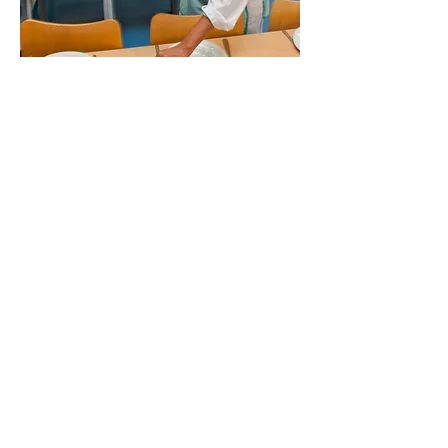
La CDE en
chiffres
Prix de reviens d'un repas en 2022
Alimentation €
Frais de personnel €
Frais de fonctionnement €
Dotation aux amortissements €
TOTAL €
Recette de la CDE en 2022
Participation des familles € (56%)